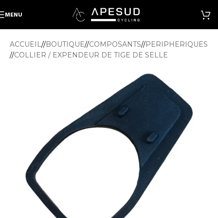
MENU
ACCUEIL
/
BOUTIQUE
/
COMPOSANTS
/
PERIPHERIQUES
/
COLLIER / EXPENDEUR DE TIGE DE SELLE