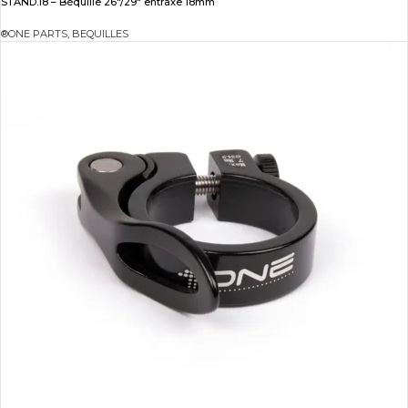
STAND.18 – Béquille 26″/29″ entraxe 18mm
®ONE PARTS
,
BEQUILLES