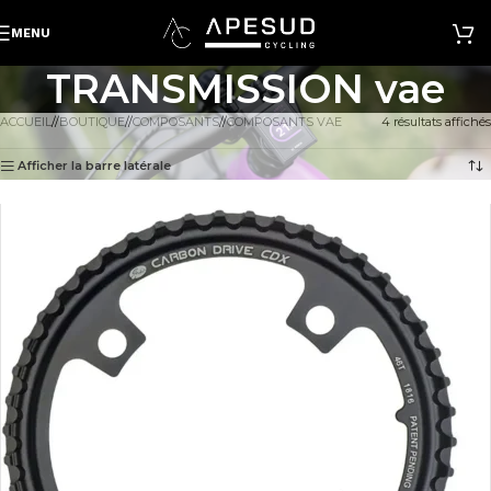
MENU
TRANSMISSION vae
ACCUEIL
/
BOUTIQUE
/
COMPOSANTS
/
COMPOSANTS VAE
4 résultats affichés
Afficher la barre latérale