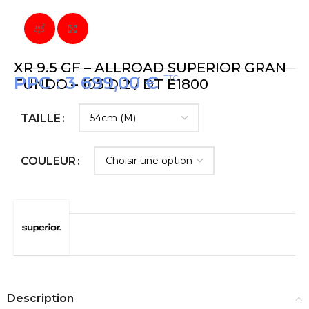
Vue à 360° du produit
Cliquez pour agrandir
XR 9.5 GF – ALLROAD SUPERIOR GRAN
PPC :
3 699,00
€
TTC
FUNDO – 105 DI2 / DT E1800
TAILLE
COULEUR
Description