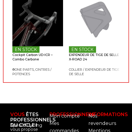
EN
EN STOCK
EN STOCK
JEU
Cockpit Carbon UD-ICR –
EXPENDEUR DE TIGE DE SELLE
PO
Combo Carbone
X-ROAD 24
DIR
®ONE PARTS
,
CINTRES /
COLLIER / EXPENDEUR DE TIGE
POTENCES
DE SELLE
VOUS
ÊTES
PROFESSIONNELS
INFORMATIONS
Mon compte
Nos
PROFESSIONNELS
Mes
revendeurs
DU CYCLE !
Apesud Cycling
vous propose
commandes
Mentions