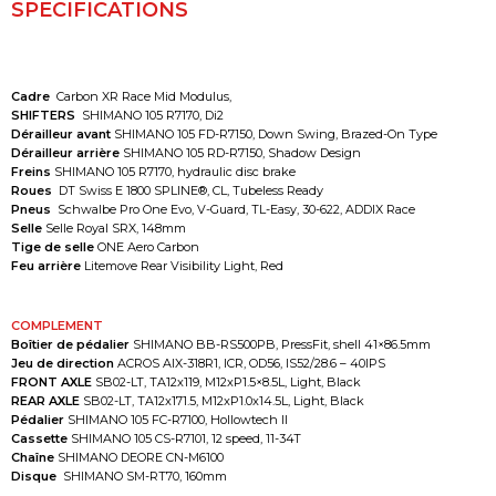
SPECIFICATIONS
Cadre
Carbon XR Race Mid Modulus,
SHIFTERS
SHIMANO 105 R7170, Di2
Dérailleur avant
SHIMANO 105 FD-R7150, Down Swing, Brazed-On Type
Dérailleur arrière
SHIMANO 105 RD-R7150, Shadow Design
Freins
SHIMANO 105 R7170, hydraulic disc brake
Roues
DT Swiss E 1800 SPLINE®, CL, Tubeless Ready
Pneus
Schwalbe Pro One Evo, V-Guard, TL-Easy, 30-622, ADDIX Race
Selle
Selle Royal SRX, 148mm
Tige de selle
ONE Aero Carbon
Feu arrière
Litemove Rear Visibility Light, Red
COMPLEMENT
Boîtier de pédalier
SHIMANO BB-RS500PB, PressFit, shell 41×86.5mm
Jeu de direction
ACROS AIX-318R1, ICR, OD56, IS52/28.6 – 40IPS
FRONT AXLE
SB02-LT, TA12x119, M12xP1.5×8.5L, Light, Black
REAR AXLE
SB02-LT, TA12x171.5, M12xP1.0x14.5L, Light, Black
Pédalier
SHIMANO 105 FC-R7100, Hollowtech II
Cassette
SHIMANO 105 CS-R7101, 12 speed, 11-34T
Chaîne
SHIMANO DEORE CN-M6100
Disqu
e
SHIMANO SM-RT70, 160mm