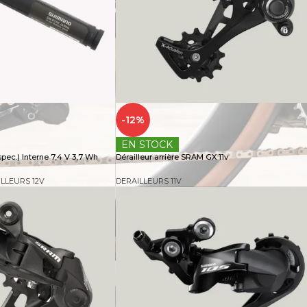
-12%
EN STOCK
pec.) Interne 7,4 V 3,7 Wh
Dérailleur arrière SRAM GX 11v
LLEURS 12V
DERAILLEURS 11V