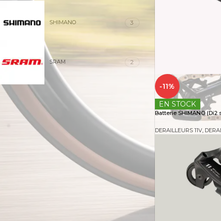
3
SHIMANO
2
SRAM
-11%
EN STOCK
Batterie SHIMANO (Di2 s
DERAILLEURS 11V
,
DERAI