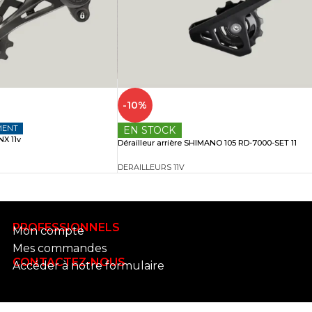
-10%
MENT
EN STOCK
NX 11v
Dérailleur arrière SHIMANO 105 RD-7000-SET 11
DERAILLEURS 11V
PROFESSIONNELS
Mon compte
Mes commandes
CONTACTEZ-NOUS
Accéder à notre formulaire