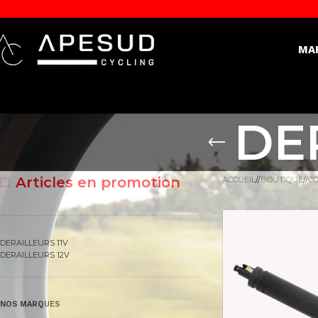
MA
DE
Articles en promotion
ACCUEIL
/
BOUTIQUE
/
C
DERAILLEURS 11V
DERAILLEURS 12V
NOS MARQUES