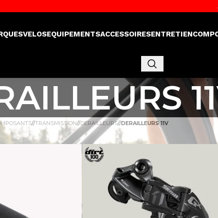
RQUES
VELOS
EQUIPEMENTS
ACCESSOIRES
ENTRETIEN
COMP
RAILLEURS 1
OMPOSANTS
/
TRANSMISSION
/
DERAILLEURS
/
DERAILLEURS 11V