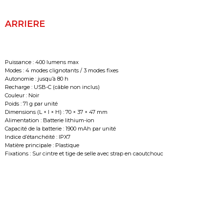
ARRIERE
Puissance : 400 lumens max
Modes : 4 modes clignotants / 3 modes fixes
Autonomie : jusqu’à 80 h
Recharge : USB-C (câble non inclus)
Couleur : Noir
Poids : 71 g par unité
Dimensions (L × l × H) : 70 × 37 × 47 mm
Alimentation : Batterie lithium-ion
Capacité de la batterie : 1900 mAh par unité
Indice d’étanchéité : IPX7
Matière principale : Plastique
Fixations : Sur cintre et tige de selle avec strap en caoutchouc