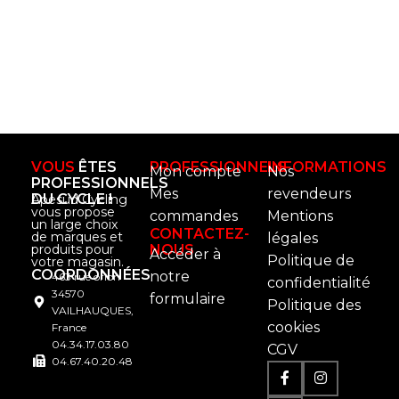
VOUS
ÊTES
PROFESSIONNELS
INFORMATIONS
Mon compte
Nos
PROFESSIONNELS
Mes
revendeurs
DU CYCLE !
Apesud Cycling
vous propose
commandes
Mentions
un large choix
CONTACTEZ-
de marques et
légales
produits pour
NOUS
Accéder à
Politique de
votre magasin.
COORDONNÉES
notre
463 rue orion
confidentialité
34570
formulaire
Politique des
VAILHAUQUES,
cookies
France
04.34.17.03.80
CGV
04.67.40.20.48