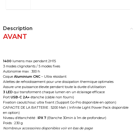
Description
AVANT
1400
lumens max pendant 2H15
3 modes clignotants / 5 modes fixes
Autonomie max : 300 h
Coque
Aluminium CNC
– Ultra résistant
Ailettes de refroidissement pour une dissipation thermique optimales
Assure une puissance élevée pendant toute la durée d’utilisation
3 LED
qui transforment chaque lumen en un éclairage efficace
Port
USB-C 2A+
étanche (câble non fourni)
Fixation caoutchouc ultra fixant (Support Go-Pro disponible en option)
CAPACITE DE LA BATTERIE : 5200 Mah ( Infinite Light Power Pack disponible
en option)
Niveau d’étanchéité :
IPX 7
(Etanche 30min à 1m de profondeur)
Poids : 230 g
Nombreux accessoires disponibles voir en bas de page