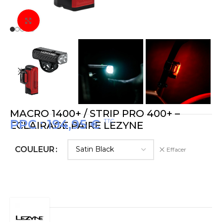
Cliquez pour agrandir
MACRO 1400+ / STRIP PRO 400+ –
PPC :
194,95
€
TTC
ÉCLAIRAGE PAIRE LEZYNE
COULEUR
Effacer