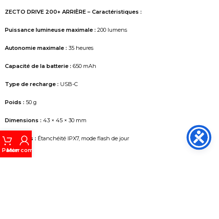
ZECTO DRIVE 200+ ARRIÈRE – Caractéristiques :
Puissance lumineuse maximale :
200 lumens
Autonomie maximale :
35 heures
Capacité de la batterie :
650 mAh
Type de recharge :
USB-C
Poids :
50 g
Dimensions :
43 × 45 × 30 mm
Fonctions :
Étanchéité IPX7, mode flash de jour
Panier
Mon compte