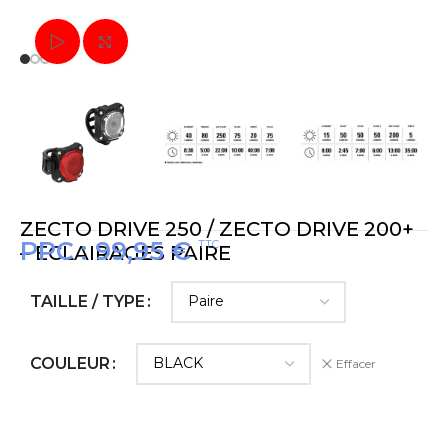
Regarder la vidéo
Cliquez pour agrandir
ZECTO DRIVE 250 / ZECTO DRIVE 200+
PPC :
99,95
€
TTC
– ÉCLAIRAGES PAIRE
TAILLE / TYPE
COULEUR
Effacer